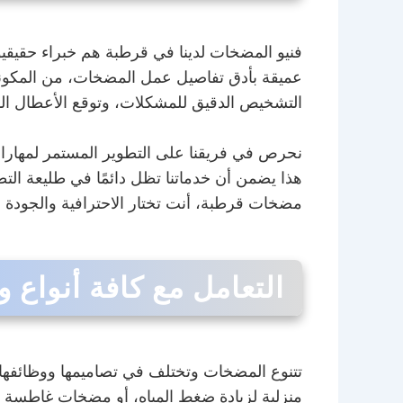
فنيو المضخات لدينا في قرطبة هم خبراء حقيقيو
عميقة بأدق تفاصيل عمل المضخات، من المكونات
التشخيص الدقيق للمشكلات، وتوقع الأعطال الم
نحرص في فريقنا على التطوير المستمر لمهارات 
هذا يضمن أن خدماتنا تظل دائمًا في طليعة التط
مضخات قرطبة، أنت تختار الاحترافية والجودة الت
التعامل مع كافة أنواع
تتنوع المضخات وتختلف في تصاميمها ووظائفها، 
منزلية لزيادة ضغط المياه، أو مضخات غاطسة في