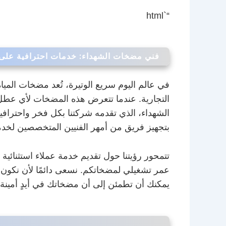
“`html
فني مضخات الشهداء: خدمات احترافية على 
في عالم اليوم سريع الوتيرة، تُعد مضخات الميا
التجارية. عندما تتعرض هذه المضخات لأي عطل،
الشهداء، الذي تقدمه شركتنا بكل فخر واحترافي
بتجهيز فريق من أمهر الفنيين المتخصصين لخدمتكم على مدار 24 ساعة طوال أيام الأسبوع في منطق
تتمحور رؤيتنا حول تقديم خدمة عملاء استثنائية
عمر تشغيلي لمضخاتكم. نسعى دائمًا لأن نكون ا
يمكنك أن تطمئن إلى أن مضخاتك في أيدٍ أمينة 