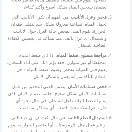
كفاءتها. يقوم فني الصيانة بتنظيف هذه العناصر بعناية
لضمان تسخين المياه بشكل أسرع وأكثر كفاءة.
فحص وعزل الأنابيب
: من المهم أن تكون الأنابيب التي
تحمل المياه الساخنة معزولة بشكل جيد لتقليل فقدان
الحرارة. يقوم الفني بفحص حالة العزل حول الأنابيب
واستبدال أي عزل تالف، مما يساعد في تحسين الكفاءة
الطاقية للسخان.
مراجعة مستوى ضغط المياه
: إذا كان ضغط المياه
منخفضًا أو غير متوازن، فقد يؤثر ذلك على أداء السخان.
يقوم فني الصيانة بفحص وضبط ضغط المياه داخل
النظام للتأكد من أنه يعمل بالشكل الأمثل.
فحص صمامات الأمان
: يضمن الفني التحقق من عمل
صمامات الأمان بشكل صحيح، خاصة صمام الأمان الذي
يمنع الضغط الزائد داخل السخان. في حال وجود أي
خلل، يتم إصلاحه فورًا لتجنب أي مشاكل مستقبلية.
استبدال القطع التالفة
: في حال اكتشاف أي جزء تالف
أو غير فعال مثل الثرموستات أو العناصر الحرارية، يقوم