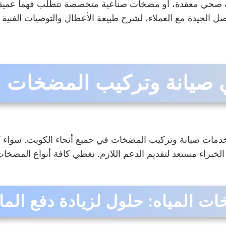
 معقدة، أو مضخات صناعية متخصصة تتطلب فهماً عميقاً لآليا
صل الجيدة مع العملاء، لشرح طبيعة الأعطال والتوصيات الفني
ي صيانة وتركيب المضخات ب
دمات صيانة وتركيب المضخات في جميع أنحاء الكويت. سواء 
لخبراء مستعد لتقديم الدعم اللازم. نغطي كافة أنواع المضخات
 المياه: حلول لزيادة دفع الما