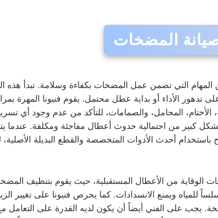
يانة المضخات
مهام التي تضمن عمل المضخات بكفاءة وسلامة. تبدأ هذه الم
 تدهور الأداء أو بداية عطل محتمل. يقوم فنيونا المهرة بم
ت، الأختام، المحامل، والصمامات، للتأكد من عدم وجود أي تسري
بشكل كبير من احتمالية حدوث أعطال مفاجئة ومكلفة. عندما ي
لاح باستخدام أحدث الأدوات المتخصصة والقطع البديلة الأصلية
 الوقاية من الأعطال المستقبلية، حيث يقوم بتنظيف المضخ
سلساً للمياه ويمنع الانسدادات. كما يحرص فنيونا على تغيير ا
ة. يجب على الفني أيضاً أن يكون لديه القدرة على التعامل م