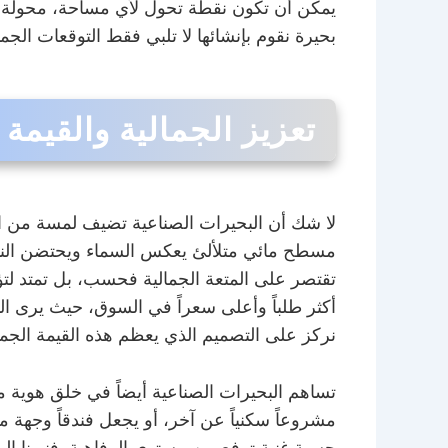
يمكن أن تكون نقطة تحول لأي مساحة، محولة إ
بحيرة نقوم بإنشائها لا تلبي فقط التوقعات الجما
تعزيز الجمالية والقيمة 
لا شك أن البحيرات الصناعية تضيف لمسة من الفخا
مسطح مائي متلألئ يعكس السماء ويحتضن النباتات
تقتصر على المتعة الجمالية فحسب، بل تمتد لتؤث
أكثر طلباً وأعلى سعراً في السوق، حيث يرى ال
نركز على التصميم الذي يعظم هذه القيمة الجمال
تساهم البحيرات الصناعية أيضاً في خلق هوية مم
مشروعاً سكنياً عن آخر، أو يجعل فندقاً وجهة مف
حسية غنية ترفع من مستوى الرفاهية. فنيونا الم