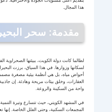
بتقديم أعلى مستويات الجودة والاحترافية. دعو
هذا المجال.
مقدمة: سحر البحير
لطالما كانت دولة الكويت، ببيئتها الصحراوية ا
لسكانها وزوارها. في هذا السياق، برزت البحير
أحواض مياه، بل هي أنظمة بيئية مصغرة مصممة 
العقارات، وخلق بيئات مريحة وهادئة. إن جاذب
واحة من السكينة والروعة.
في المشهد الكويتي، حيث تتسارع وتيرة التنمية 
المجمعات السكنية، وحتى الفلل الخاصة. إنها ت