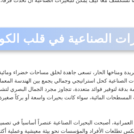
نا نستكشف معاً كيف يمكن للبحيرات الصناعية أن تحدث فرقاً، 
ات الصناعية في قلب الكو
لفريدة ومناخها الحار، تسعى جاهدة لخلق مساحات خضراء ومائية ت
ات الصناعية كحل استراتيجي وجمالي يجمع بين الهندسة المعمار
بدقة لتوفير فوائد متعددة، تتجاوز مجرد الجمال البصري لتشم
ية المسطحات المائية، سواء كانت بحيرات واسعة أو بركاً صغي
العمرانية، أصبحت البحيرات الصناعية عنصراً أساسياً في تصميم
عكس تطلعات الأفراد والمؤسسات نحو بيئة معيشية وعملية أكثر