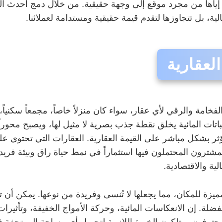
ياها من مجرد موقع إلى وجهة حقيقية. من خلال دمج أحدث ا
لية، بل تتجاوزها لتقدم قيمة حقيقية ومستدامة لعملائنا.
العقارية
مة والرقي لأي عقار، سواء كان منزلاً خاصاً، مجمعاً سكنياً، فن
 المائية يخلق نقطة جذب بصرية لا مثيل لها، ويصبح محوراً جمال
ر بشكل مباشر على القيمة العقارية. العقارات التي تحتوي على
مشترون المحتملون فيها استثماراً في نمط حياة راق وبيئة فر
ية والاقتصادية.
يزة للمكان، مما يجعلها لا تُنسى وفريدة من نوعها. يمكن أن ت
ضلة. إن الانعكاسات المائية، وحركة الأمواج الخفيفة، وتأثيرات
حترفون يمتلكون الخبرة اللازمة لتحويل أي مساحة إلى تحفة فني