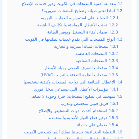
1.1
مقدمة: أهمية المضخات في الكويت ودور خدمات الإصلاح
1.2
لماذا تعتبر صيانة وتصليح المضخات ضرورية؟
1.2.1
الحفاظ على استمرارية العمليات اليومية
1.2.2
تجنب الأعطال المفاجئة والتكاليف الباهظة
1.2.3
ضمان كفاءة التشغيل وتوفير الطاقة
1.3
أنواع المضخات التي نقدم خدمات تصليحها في الكويت
1.3.1
مضخات المياه المنزلية والتجارية
1.3.2
المضخات الغاطسة
1.3.3
المضخات الصناعية
1.3.4
مضخات الصرف الصحي ومياه الأمطار
1.3.5
مضخات أنظمة التدفئة والتبريد (HVAC)
1.4
الأعطال الشائعة التي تواجه المضخات وكيفية تشخيصها
1.4.1
مؤشرات الأعطال التي تستدعي تدخل فوري
1.5
منهجيتنا في تصليح المضخات: خبرة وجودة لا تضاهى
1.5.1
فريق فنيين متخصص ومدرب
1.5.2
استخدام أحدث أدوات التشخيص والإصلاح
1.5.3
توفير قطع الغيار الأصلية والمعتمدة
1.5.4
ضمان على خدماتنا
1.6
التغطية الجغرافية: خدماتنا تصلك أينما كنت في الكويت