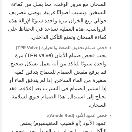
السخان مع مرور الوقت، مما يقلل من كفاءة
التسخين ويسبب أصواتًا غريبة. يوصى بتصريف
حوالي ربع الخزان مرة واحدة سنويًا لإزالة هذه
الرواسب. هذه العملية تساعد في الحفاظ على
كفاءة السخان وتمنع التآكل الداخلي.
فحص صمام تخفيف الضغط والحرارة (TPR Valve):
يجب فحص صمام الأمان (TPR valve) مرة
واحدة سنويًا للتأكد من أنه يعمل بشكل صحيح.
قم برفع مقبض الصمام للسماح بتدفق كمية
صغيرة من الماء الساخن. إذا لم يتدفق الماء أو
إذا استمر الصمام في التسرب بعد إغلاقه، فقد
يحتاج إلى استبدال. هذا الصمام حيوي لسلامة
السخان.
فحص عمود الأنود (Anode Rod):
عمود الأنود (أو قضيب المغنيسيوم) يمتص
التآكل ويحمي الخزان من الصدأ. يجب فحصه