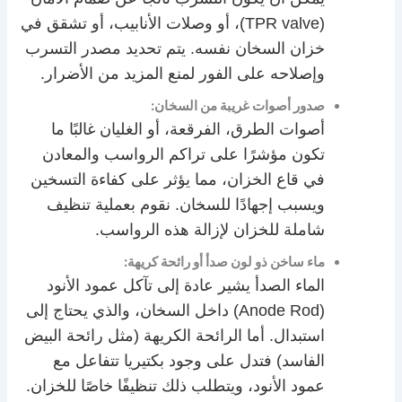
(TPR valve)، أو وصلات الأنابيب، أو تشقق في
خزان السخان نفسه. يتم تحديد مصدر التسرب
وإصلاحه على الفور لمنع المزيد من الأضرار.
صدور أصوات غريبة من السخان:
أصوات الطرق، الفرقعة، أو الغليان غالبًا ما
تكون مؤشرًا على تراكم الرواسب والمعادن
في قاع الخزان، مما يؤثر على كفاءة التسخين
ويسبب إجهادًا للسخان. نقوم بعملية تنظيف
شاملة للخزان لإزالة هذه الرواسب.
ماء ساخن ذو لون صدأ أو رائحة كريهة:
الماء الصدأ يشير عادة إلى تآكل عمود الأنود
(Anode Rod) داخل السخان، والذي يحتاج إلى
استبدال. أما الرائحة الكريهة (مثل رائحة البيض
الفاسد) فتدل على وجود بكتيريا تتفاعل مع
عمود الأنود، ويتطلب ذلك تنظيفًا خاصًا للخزان.