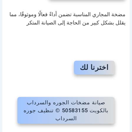
مضخة المجاري المناسبة تضمن أداءً فعالًا وموثوقًا، مما
يقلل بشكل كبير من الحاجة إلى الصيانة المتكر
اخترنا لك
صيانة مضخات الجوره والسرداب
بالكويت 50583155 © تنظيف جوره
السرداب